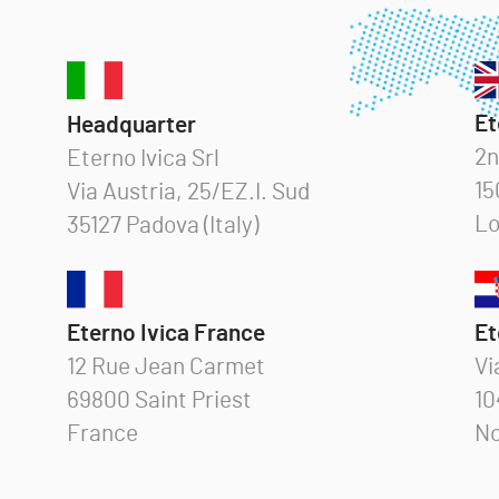
Et
Headquarter
2n
Eterno Ivica Srl
15
Via Austria, 25/EZ.I. Sud
Lo
35127 Padova (Italy)
Eterno Ivica France
Et
12 Rue Jean Carmet
Vi
69800 Saint Priest
10
France
No