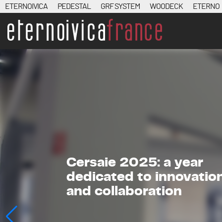
ETERNOIVICA
PEDESTAL
GRF SYSTEM
WOODECK
ETERNO
Cersaie 2025: a year
dedicated to innovatio
and collaboration