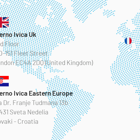
erno Ivica Uk
d Floor
0-151 Fleet Street
ndon EC4A 2DQ (United Kingdom)
erno Ivica Eastern Europe
a Dr. Franje Tudmana 13b
431 Sveta Nedelia
vaki - Croatia